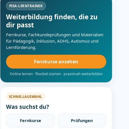
PISA-LERNTRAINER
Weiterbildung finden, die zu
dir passt
Fernkurse, Fachkundeprüfungen und Materialien
für Pädagogik, Inklusion, ADHS, Autismus und
Lernförderung.
Fernkurse ansehen
Online lernen · flexibel starten · praxisnah weiterbilden
SCHNELLAUSWAHL
Was suchst du?
Fernkurse
Prüfungen