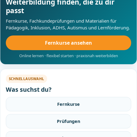
Weiterbildung finden, die zu dir
passt
Fernkurse, Fachkundeprüfungen und Materialien für
Pädagogik, Inklusion, ADHS, Autismus und Lernförderung.
Fernkurse ansehen
Online lernen · flexibel starten · praxisnah weiterbilden
SCHNELLAUSWAHL
Was suchst du?
Fernkurse
Prüfungen