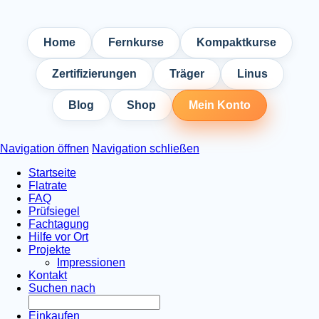
Home
Fernkurse
Kompaktkurse
Zertifizierungen
Träger
Linus
Blog
Shop
Mein Konto
Navigation öffnen
Navigation schließen
Startseite
Flatrate
FAQ
Prüfsiegel
Fachtagung
Hilfe vor Ort
Projekte
Impressionen
Kontakt
Suchen nach
Einkaufen