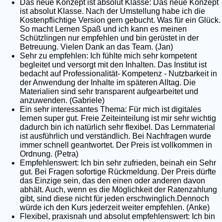
Das neue Konzept ist absolut Klasse: Das neue Konzept
ist absolut Klasse. Nach der Umstellung habe ich die
Kostenpflichtige Version gern gebucht. Was für ein Glück.
So macht Lernen Spaß und ich kann es meinen
Schützlingen nur empfehlen und bin gerüstet in der
Betreuung. Vielen Dank an das Team. (Jan)
Sehr zu empfehlen: Ich fühlte mich sehr kompetent
begleitet und versorgt mit den Inhalten. Das Institut ist
bedacht auf Professionalität- Kompetenz - Nutzbarkeit in
der Anwendung der Inhalte im späteren Alltag. Die
Materialien sind sehr transparent aufgearbeitet und
anzuwenden. (Gabriele)
Ein sehr interessantes Thema: Für mich ist digitales
lernen super gut. Freie Zeiteinteilung ist mir sehr wichtig
dadurch bin ich natürlich sehr flexibel. Das Lernmaterial
ist ausführlich und verständlich. Bei Nachfragen wurde
immer schnell geantwortet. Der Preis ist vollkommen in
Ordnung. (Petra)
Empfehlenswert: Ich bin sehr zufrieden, beinah ein Sehr
gut. Bei Fragen sofortige Rückmeldung. Der Preis dürfte
das Einzige sein, das den einen oder anderen davon
abhält. Auch, wenn es die Möglichkeit der Ratenzahlung
gibt, sind diese nicht für jeden erschwinglich.Dennoch
würde ich den Kurs jederzeit weiter empfehlen. (Anke)
Flexibel, praxisnah und absolut empfehlenswert: Ich bin