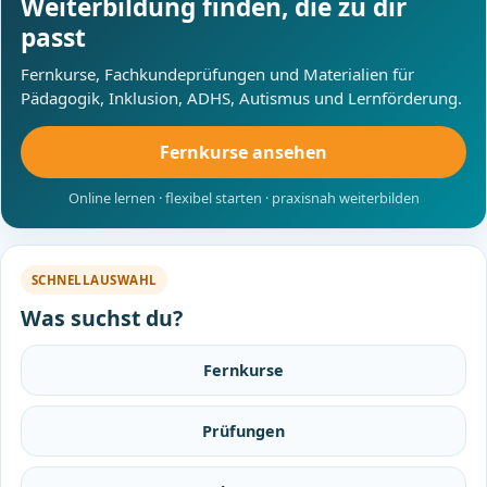
Weiterbildung finden, die zu dir
passt
Fernkurse, Fachkundeprüfungen und Materialien für
Pädagogik, Inklusion, ADHS, Autismus und Lernförderung.
Fernkurse ansehen
Online lernen · flexibel starten · praxisnah weiterbilden
SCHNELLAUSWAHL
Was suchst du?
Fernkurse
Prüfungen