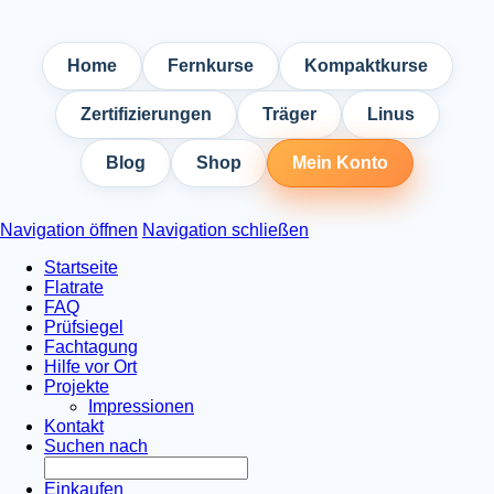
Home
Fernkurse
Kompaktkurse
Zertifizierungen
Träger
Linus
Blog
Shop
Mein Konto
Navigation öffnen
Navigation schließen
Startseite
Flatrate
FAQ
Prüfsiegel
Fachtagung
Hilfe vor Ort
Projekte
Impressionen
Kontakt
Suchen nach
Einkaufen