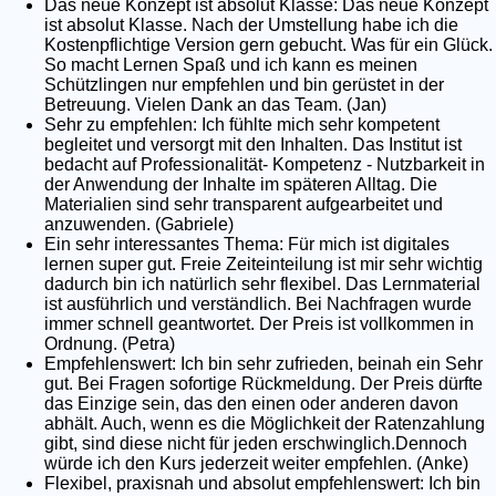
Das neue Konzept ist absolut Klasse: Das neue Konzept
ist absolut Klasse. Nach der Umstellung habe ich die
Kostenpflichtige Version gern gebucht. Was für ein Glück.
So macht Lernen Spaß und ich kann es meinen
Schützlingen nur empfehlen und bin gerüstet in der
Betreuung. Vielen Dank an das Team. (Jan)
Sehr zu empfehlen: Ich fühlte mich sehr kompetent
begleitet und versorgt mit den Inhalten. Das Institut ist
bedacht auf Professionalität- Kompetenz - Nutzbarkeit in
der Anwendung der Inhalte im späteren Alltag. Die
Materialien sind sehr transparent aufgearbeitet und
anzuwenden. (Gabriele)
Ein sehr interessantes Thema: Für mich ist digitales
lernen super gut. Freie Zeiteinteilung ist mir sehr wichtig
dadurch bin ich natürlich sehr flexibel. Das Lernmaterial
ist ausführlich und verständlich. Bei Nachfragen wurde
immer schnell geantwortet. Der Preis ist vollkommen in
Ordnung. (Petra)
Empfehlenswert: Ich bin sehr zufrieden, beinah ein Sehr
gut. Bei Fragen sofortige Rückmeldung. Der Preis dürfte
das Einzige sein, das den einen oder anderen davon
abhält. Auch, wenn es die Möglichkeit der Ratenzahlung
gibt, sind diese nicht für jeden erschwinglich.Dennoch
würde ich den Kurs jederzeit weiter empfehlen. (Anke)
Flexibel, praxisnah und absolut empfehlenswert: Ich bin