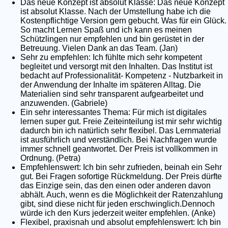
Das neue Konzept ist absolut Klasse: Das neue Konzept
ist absolut Klasse. Nach der Umstellung habe ich die
Kostenpflichtige Version gern gebucht. Was für ein Glück.
So macht Lernen Spaß und ich kann es meinen
Schützlingen nur empfehlen und bin gerüstet in der
Betreuung. Vielen Dank an das Team. (Jan)
Sehr zu empfehlen: Ich fühlte mich sehr kompetent
begleitet und versorgt mit den Inhalten. Das Institut ist
bedacht auf Professionalität- Kompetenz - Nutzbarkeit in
der Anwendung der Inhalte im späteren Alltag. Die
Materialien sind sehr transparent aufgearbeitet und
anzuwenden. (Gabriele)
Ein sehr interessantes Thema: Für mich ist digitales
lernen super gut. Freie Zeiteinteilung ist mir sehr wichtig
dadurch bin ich natürlich sehr flexibel. Das Lernmaterial
ist ausführlich und verständlich. Bei Nachfragen wurde
immer schnell geantwortet. Der Preis ist vollkommen in
Ordnung. (Petra)
Empfehlenswert: Ich bin sehr zufrieden, beinah ein Sehr
gut. Bei Fragen sofortige Rückmeldung. Der Preis dürfte
das Einzige sein, das den einen oder anderen davon
abhält. Auch, wenn es die Möglichkeit der Ratenzahlung
gibt, sind diese nicht für jeden erschwinglich.Dennoch
würde ich den Kurs jederzeit weiter empfehlen. (Anke)
Flexibel, praxisnah und absolut empfehlenswert: Ich bin