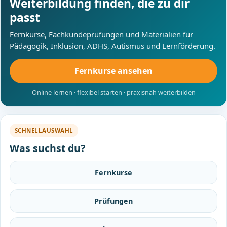
Weiterbildung finden, die zu dir
passt
Fernkurse, Fachkundeprüfungen und Materialien für
Pädagogik, Inklusion, ADHS, Autismus und Lernförderung.
Fernkurse ansehen
Online lernen · flexibel starten · praxisnah weiterbilden
SCHNELLAUSWAHL
Was suchst du?
Fernkurse
Prüfungen