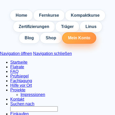
Home
Fernkurse
Kompaktkurse
Zertifizierungen
Träger
Linus
Blog
Shop
Mein Konto
Navigation öffnen
Navigation schließen
Startseite
Flatrate
FAQ
Prüfsiegel
Fachtagung
Hilfe vor Ort
Projekte
Impressionen
Kontakt
Suchen nach
Einkaufen