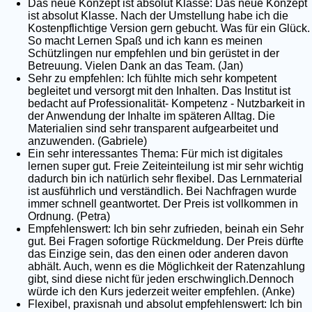
Das neue Konzept ist absolut Klasse: Das neue Konzept
ist absolut Klasse. Nach der Umstellung habe ich die
Kostenpflichtige Version gern gebucht. Was für ein Glück.
So macht Lernen Spaß und ich kann es meinen
Schützlingen nur empfehlen und bin gerüstet in der
Betreuung. Vielen Dank an das Team. (Jan)
Sehr zu empfehlen: Ich fühlte mich sehr kompetent
begleitet und versorgt mit den Inhalten. Das Institut ist
bedacht auf Professionalität- Kompetenz - Nutzbarkeit in
der Anwendung der Inhalte im späteren Alltag. Die
Materialien sind sehr transparent aufgearbeitet und
anzuwenden. (Gabriele)
Ein sehr interessantes Thema: Für mich ist digitales
lernen super gut. Freie Zeiteinteilung ist mir sehr wichtig
dadurch bin ich natürlich sehr flexibel. Das Lernmaterial
ist ausführlich und verständlich. Bei Nachfragen wurde
immer schnell geantwortet. Der Preis ist vollkommen in
Ordnung. (Petra)
Empfehlenswert: Ich bin sehr zufrieden, beinah ein Sehr
gut. Bei Fragen sofortige Rückmeldung. Der Preis dürfte
das Einzige sein, das den einen oder anderen davon
abhält. Auch, wenn es die Möglichkeit der Ratenzahlung
gibt, sind diese nicht für jeden erschwinglich.Dennoch
würde ich den Kurs jederzeit weiter empfehlen. (Anke)
Flexibel, praxisnah und absolut empfehlenswert: Ich bin