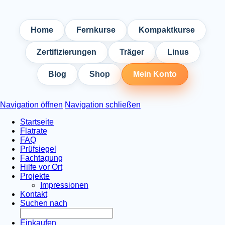
Home
Fernkurse
Kompaktkurse
Zertifizierungen
Träger
Linus
Blog
Shop
Mein Konto
Navigation öffnen
Navigation schließen
Startseite
Flatrate
FAQ
Prüfsiegel
Fachtagung
Hilfe vor Ort
Projekte
Impressionen
Kontakt
Suchen nach
Einkaufen