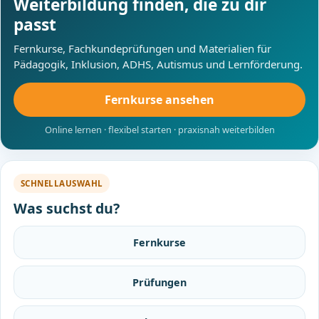
Weiterbildung finden, die zu dir
passt
Fernkurse, Fachkundeprüfungen und Materialien für
Pädagogik, Inklusion, ADHS, Autismus und Lernförderung.
Fernkurse ansehen
Online lernen · flexibel starten · praxisnah weiterbilden
SCHNELLAUSWAHL
Was suchst du?
Fernkurse
Prüfungen