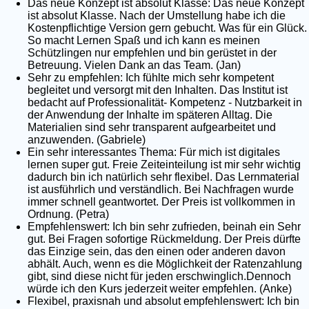
Das neue Konzept ist absolut Klasse: Das neue Konzept
ist absolut Klasse. Nach der Umstellung habe ich die
Kostenpflichtige Version gern gebucht. Was für ein Glück.
So macht Lernen Spaß und ich kann es meinen
Schützlingen nur empfehlen und bin gerüstet in der
Betreuung. Vielen Dank an das Team. (Jan)
Sehr zu empfehlen: Ich fühlte mich sehr kompetent
begleitet und versorgt mit den Inhalten. Das Institut ist
bedacht auf Professionalität- Kompetenz - Nutzbarkeit in
der Anwendung der Inhalte im späteren Alltag. Die
Materialien sind sehr transparent aufgearbeitet und
anzuwenden. (Gabriele)
Ein sehr interessantes Thema: Für mich ist digitales
lernen super gut. Freie Zeiteinteilung ist mir sehr wichtig
dadurch bin ich natürlich sehr flexibel. Das Lernmaterial
ist ausführlich und verständlich. Bei Nachfragen wurde
immer schnell geantwortet. Der Preis ist vollkommen in
Ordnung. (Petra)
Empfehlenswert: Ich bin sehr zufrieden, beinah ein Sehr
gut. Bei Fragen sofortige Rückmeldung. Der Preis dürfte
das Einzige sein, das den einen oder anderen davon
abhält. Auch, wenn es die Möglichkeit der Ratenzahlung
gibt, sind diese nicht für jeden erschwinglich.Dennoch
würde ich den Kurs jederzeit weiter empfehlen. (Anke)
Flexibel, praxisnah und absolut empfehlenswert: Ich bin