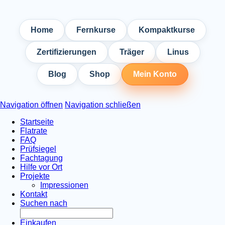
Home
Fernkurse
Kompaktkurse
Zertifizierungen
Träger
Linus
Blog
Shop
Mein Konto
Navigation öffnen
Navigation schließen
Startseite
Flatrate
FAQ
Prüfsiegel
Fachtagung
Hilfe vor Ort
Projekte
Impressionen
Kontakt
Suchen nach
Einkaufen