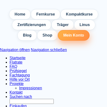
Home
Fernkurse
Kompaktkurse
Zertifizierungen
Träger
Linus
Blog
Shop
Mein Konto
Navigation öffnen
Navigation schließen
Startseite
Flatrate
FAQ
Prüfsiegel
Fachtagung
Hilfe vor Ort
Projekte
Impressionen
Kontakt
Suchen nach
Einkaufen