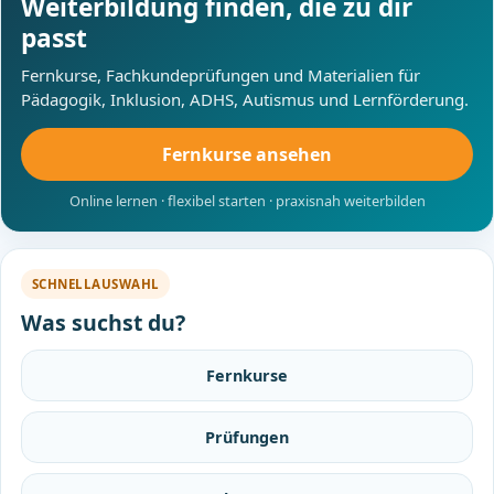
Weiterbildung finden, die zu dir
passt
Fernkurse, Fachkundeprüfungen und Materialien für
Pädagogik, Inklusion, ADHS, Autismus und Lernförderung.
Fernkurse ansehen
Online lernen · flexibel starten · praxisnah weiterbilden
SCHNELLAUSWAHL
Was suchst du?
Fernkurse
Prüfungen