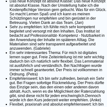
Das neue Konzept ist absolut Klasse: Das neue Konzept
ist absolut Klasse. Nach der Umstellung habe ich die
Kostenpflichtige Version gern gebucht. Was für ein Glück.
So macht Lernen Spaß und ich kann es meinen
Schützlingen nur empfehlen und bin gerüstet in der
Betreuung. Vielen Dank an das Team. (Jan)
Sehr zu empfehlen: Ich fühlte mich sehr kompetent
begleitet und versorgt mit den Inhalten. Das Institut ist
bedacht auf Professionalität- Kompetenz - Nutzbarkeit in
der Anwendung der Inhalte im späteren Alltag. Die
Materialien sind sehr transparent aufgearbeitet und
anzuwenden. (Gabriele)
Ein sehr interessantes Thema: Für mich ist digitales
lernen super gut. Freie Zeiteinteilung ist mir sehr wichtig
dadurch bin ich natürlich sehr flexibel. Das Lernmaterial
ist ausführlich und verständlich. Bei Nachfragen wurde
immer schnell geantwortet. Der Preis ist vollkommen in
Ordnung. (Petra)
Empfehlenswert: Ich bin sehr zufrieden, beinah ein Sehr
gut. Bei Fragen sofortige Rückmeldung. Der Preis dürfte
das Einzige sein, das den einen oder anderen davon
abhält. Auch, wenn es die Möglichkeit der Ratenzahlung
gibt, sind diese nicht für jeden erschwinglich.Dennoch
würde ich den Kurs jederzeit weiter empfehlen. (Anke)
Flexibel, praxisnah und absolut empfehlenswert: Ich bin