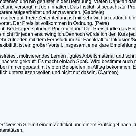
pfehlen und bin gerüstet in der Betreuung. Vielen Dank an das
et und versorgt mit den Inhalten. Das Institut ist bedacht auf P
nsparent aufgearbeitet und anzuwenden. (Gabriele)
 super gut. Freie Zeiteinteilung ist mir sehr wichtig dadurch bin 
rtet. Der Preis ist vollkommen in Ordnung. (Petra)
gut. Bei Fragen sofortige Rückmeldung. Der Preis dürfte das Ei
e nicht für jeden erschwinglich.Dennoch würde ich den Kurs jed
ehr zufrieden mit dem Fernstudium zur Fachkraft für Inklusion/S
exibilität ist ein großer Vorteil. Insgesamt eine klare Empfehlun
ssfreies , motivierendes Lernen , gutes Arbeitsmaterial und schn
nächste gekauft. Es macht einfach Spaß. Wird bestimmt auch nic
 aber immer gepaart mit vielen Beispielen im Alltag bekommen. E
rklich unterstützen wollen und nicht nur dasein. (Carmen)
er" weisen Sie mit einem Zertifikat und einem Prüfsiegel nach, 
terstützen.