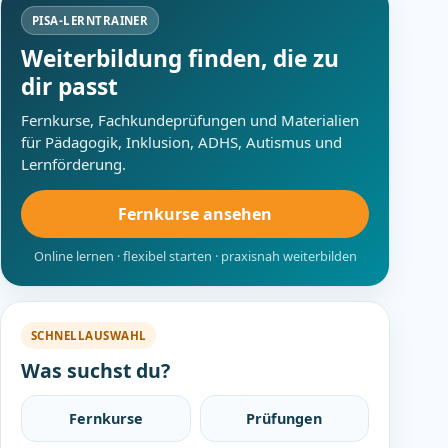
PISA-LERNTRAINER
Weiterbildung finden, die zu
dir passt
Fernkurse, Fachkundeprüfungen und Materialien
für Pädagogik, Inklusion, ADHS, Autismus und
Lernförderung.
Fernkurse ansehen
Online lernen · flexibel starten · praxisnah weiterbilden
SCHNELLAUSWAHL
Was suchst du?
Fernkurse
Prüfungen