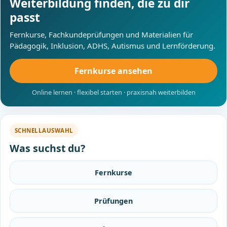
Weiterbildung finden, die zu dir
passt
Fernkurse, Fachkundeprüfungen und Materialien für
Pädagogik, Inklusion, ADHS, Autismus und Lernförderung.
Fernkurse ansehen
Online lernen · flexibel starten · praxisnah weiterbilden
SCHNELLAUSWAHL
Was suchst du?
Fernkurse
Prüfungen