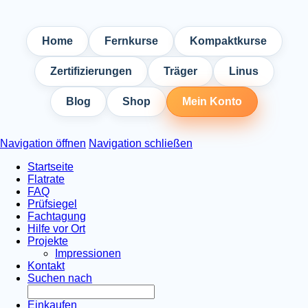
Home
Fernkurse
Kompaktkurse
Zertifizierungen
Träger
Linus
Blog
Shop
Mein Konto
Navigation öffnen
Navigation schließen
Startseite
Flatrate
FAQ
Prüfsiegel
Fachtagung
Hilfe vor Ort
Projekte
Impressionen
Kontakt
Suchen nach
Einkaufen