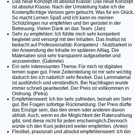
Das neue Konzept ist absolut Klasse: Das neue Konzept
ist absolut Klasse. Nach der Umstellung habe ich die
Kostenpflichtige Version gern gebucht. Was für ein Glück.
So macht Lernen Spaß und ich kann es meinen
Schützlingen nur empfehlen und bin gerüstet in der
Betreuung. Vielen Dank an das Team. (Jan)
Sehr zu empfehlen: Ich fühlte mich sehr kompetent
begleitet und versorgt mit den Inhalten. Das Institut ist
bedacht auf Professionalität- Kompetenz - Nutzbarkeit in
der Anwendung der Inhalte im späteren Alltag. Die
Materialien sind sehr transparent aufgearbeitet und
anzuwenden. (Gabriele)
Ein sehr interessantes Thema: Für mich ist digitales
lernen super gut. Freie Zeiteinteilung ist mir sehr wichtig
dadurch bin ich natürlich sehr flexibel. Das Lernmaterial
ist ausführlich und verständlich. Bei Nachfragen wurde
immer schnell geantwortet. Der Preis ist vollkommen in
Ordnung. (Petra)
Empfehlenswert: Ich bin sehr zufrieden, beinah ein Sehr
gut. Bei Fragen sofortige Rückmeldung. Der Preis dürfte
das Einzige sein, das den einen oder anderen davon
abhält. Auch, wenn es die Möglichkeit der Ratenzahlung
gibt, sind diese nicht für jeden erschwinglich.Dennoch
würde ich den Kurs jederzeit weiter empfehlen. (Anke)
Flexibel, praxisnah und absolut empfehlenswert: Ich bin