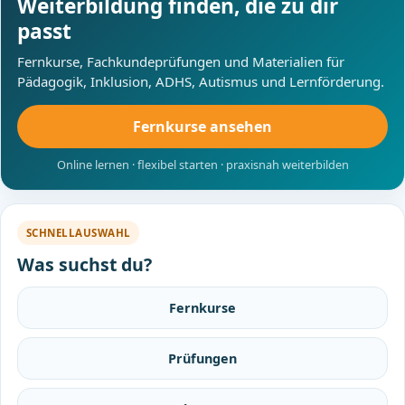
Weiterbildung finden, die zu dir
passt
Fernkurse, Fachkundeprüfungen und Materialien für
Pädagogik, Inklusion, ADHS, Autismus und Lernförderung.
Fernkurse ansehen
Online lernen · flexibel starten · praxisnah weiterbilden
SCHNELLAUSWAHL
Was suchst du?
Fernkurse
Prüfungen