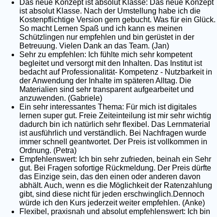
Das neue Konzept ist absolut Klasse: Das neue Konzept
ist absolut Klasse. Nach der Umstellung habe ich die
Kostenpflichtige Version gern gebucht. Was für ein Glück.
So macht Lernen Spaß und ich kann es meinen
Schützlingen nur empfehlen und bin gerüstet in der
Betreuung. Vielen Dank an das Team. (Jan)
Sehr zu empfehlen: Ich fühlte mich sehr kompetent
begleitet und versorgt mit den Inhalten. Das Institut ist
bedacht auf Professionalität- Kompetenz - Nutzbarkeit in
der Anwendung der Inhalte im späteren Alltag. Die
Materialien sind sehr transparent aufgearbeitet und
anzuwenden. (Gabriele)
Ein sehr interessantes Thema: Für mich ist digitales
lernen super gut. Freie Zeiteinteilung ist mir sehr wichtig
dadurch bin ich natürlich sehr flexibel. Das Lernmaterial
ist ausführlich und verständlich. Bei Nachfragen wurde
immer schnell geantwortet. Der Preis ist vollkommen in
Ordnung. (Petra)
Empfehlenswert: Ich bin sehr zufrieden, beinah ein Sehr
gut. Bei Fragen sofortige Rückmeldung. Der Preis dürfte
das Einzige sein, das den einen oder anderen davon
abhält. Auch, wenn es die Möglichkeit der Ratenzahlung
gibt, sind diese nicht für jeden erschwinglich.Dennoch
würde ich den Kurs jederzeit weiter empfehlen. (Anke)
Flexibel, praxisnah und absolut empfehlenswert: Ich bin