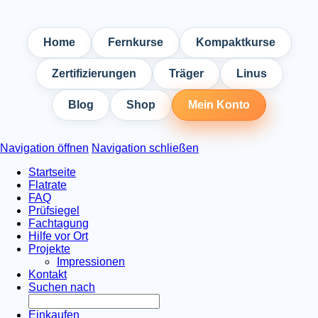
Home
Fernkurse
Kompaktkurse
Zertifizierungen
Träger
Linus
Blog
Shop
Mein Konto
Navigation öffnen
Navigation schließen
Startseite
Flatrate
FAQ
Prüfsiegel
Fachtagung
Hilfe vor Ort
Projekte
Impressionen
Kontakt
Suchen nach
Einkaufen