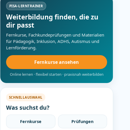
PISA-LERNTRAINER
Weiterbildung finden, die zu
dir passt
Fernkurse, Fachkundeprüfungen und Materialien
für Pädagogik, Inklusion, ADHS, Autismus und
Lernförderung.
Fernkurse ansehen
Online lernen · flexibel starten · praxisnah weiterbilden
SCHNELLAUSWAHL
Was suchst du?
Fernkurse
Prüfungen