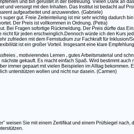
pfehlen und bin gerüstet in der Betreuung. Vielen Dank an das
et und versorgt mit den Inhalten. Das Institut ist bedacht auf P
nsparent aufgearbeitet und anzuwenden. (Gabriele)
 super gut. Freie Zeiteinteilung ist mir sehr wichtig dadurch bin 
rtet. Der Preis ist vollkommen in Ordnung. (Petra)
gut. Bei Fragen sofortige Rückmeldung. Der Preis dürfte das Ei
e nicht für jeden erschwinglich.Dennoch würde ich den Kurs jed
ehr zufrieden mit dem Fernstudium zur Fachkraft für Inklusion/S
exibilität ist ein großer Vorteil. Insgesamt eine klare Empfehlun
ssfreies , motivierendes Lernen , gutes Arbeitsmaterial und schn
nächste gekauft. Es macht einfach Spaß. Wird bestimmt auch nic
 aber immer gepaart mit vielen Beispielen im Alltag bekommen. E
rklich unterstützen wollen und nicht nur dasein. (Carmen)
er" weisen Sie mit einem Zertifikat und einem Prüfsiegel nach, 
terstützen.