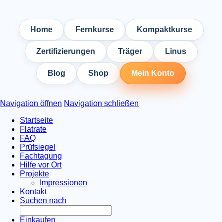
Home
Fernkurse
Kompaktkurse
Zertifizierungen
Träger
Linus
Blog
Shop
Mein Konto
Navigation öffnen
Navigation schließen
Startseite
Flatrate
FAQ
Prüfsiegel
Fachtagung
Hilfe vor Ort
Projekte
Impressionen
Kontakt
Suchen nach
Einkaufen