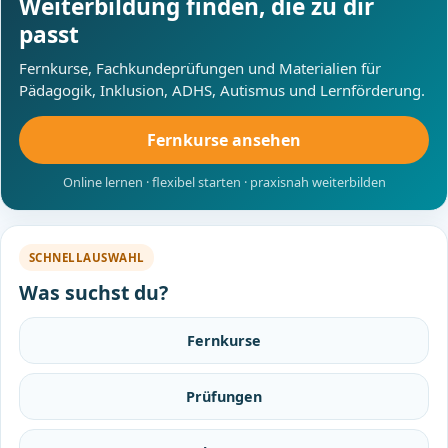
Weiterbildung finden, die zu dir
passt
Fernkurse, Fachkundeprüfungen und Materialien für
Pädagogik, Inklusion, ADHS, Autismus und Lernförderung.
Fernkurse ansehen
Online lernen · flexibel starten · praxisnah weiterbilden
SCHNELLAUSWAHL
Was suchst du?
Fernkurse
Prüfungen