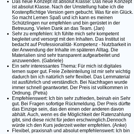
Das neue Konzept ist absolut Klasse: Das neue Konzept
ist absolut Klasse. Nach der Umstellung habe ich die
Kostenpflichtige Version gern gebucht. Was für ein Glück.
So macht Lernen Spaß und ich kann es meinen
Schützlingen nur empfehlen und bin gerüstet in der
Betreuung. Vielen Dank an das Team. (Jan)
Sehr zu empfehlen: Ich fühlte mich sehr kompetent
begleitet und versorgt mit den Inhalten. Das Institut ist
bedacht auf Professionalität- Kompetenz - Nutzbarkeit in
der Anwendung der Inhalte im späteren Alltag. Die
Materialien sind sehr transparent aufgearbeitet und
anzuwenden. (Gabriele)
Ein sehr interessantes Thema: Für mich ist digitales
lernen super gut. Freie Zeiteinteilung ist mir sehr wichtig
dadurch bin ich natürlich sehr flexibel. Das Lernmaterial
ist ausführlich und verständlich. Bei Nachfragen wurde
immer schnell geantwortet. Der Preis ist vollkommen in
Ordnung. (Petra)
Empfehlenswert: Ich bin sehr zufrieden, beinah ein Sehr
gut. Bei Fragen sofortige Rückmeldung. Der Preis dürfte
das Einzige sein, das den einen oder anderen davon
abhält. Auch, wenn es die Möglichkeit der Ratenzahlung
gibt, sind diese nicht für jeden erschwinglich.Dennoch
würde ich den Kurs jederzeit weiter empfehlen. (Anke)
Flexibel, praxisnah und absolut empfehlenswert: Ich bin