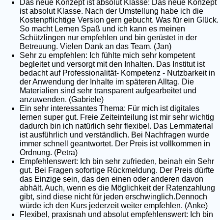
Das neue Konzept ist absolut Klasse: Das neue Konzept
ist absolut Klasse. Nach der Umstellung habe ich die
Kostenpflichtige Version gern gebucht. Was für ein Glück.
So macht Lernen Spaß und ich kann es meinen
Schützlingen nur empfehlen und bin gerüstet in der
Betreuung. Vielen Dank an das Team. (Jan)
Sehr zu empfehlen: Ich fühlte mich sehr kompetent
begleitet und versorgt mit den Inhalten. Das Institut ist
bedacht auf Professionalität- Kompetenz - Nutzbarkeit in
der Anwendung der Inhalte im späteren Alltag. Die
Materialien sind sehr transparent aufgearbeitet und
anzuwenden. (Gabriele)
Ein sehr interessantes Thema: Für mich ist digitales
lernen super gut. Freie Zeiteinteilung ist mir sehr wichtig
dadurch bin ich natürlich sehr flexibel. Das Lernmaterial
ist ausführlich und verständlich. Bei Nachfragen wurde
immer schnell geantwortet. Der Preis ist vollkommen in
Ordnung. (Petra)
Empfehlenswert: Ich bin sehr zufrieden, beinah ein Sehr
gut. Bei Fragen sofortige Rückmeldung. Der Preis dürfte
das Einzige sein, das den einen oder anderen davon
abhält. Auch, wenn es die Möglichkeit der Ratenzahlung
gibt, sind diese nicht für jeden erschwinglich.Dennoch
würde ich den Kurs jederzeit weiter empfehlen. (Anke)
Flexibel, praxisnah und absolut empfehlenswert: Ich bin