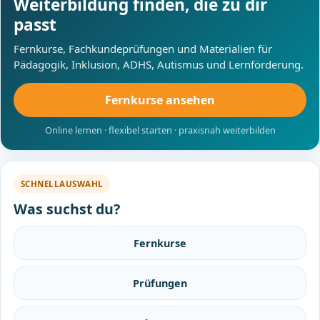
Weiterbildung finden, die zu dir
passt
Fernkurse, Fachkundeprüfungen und Materialien für
Pädagogik, Inklusion, ADHS, Autismus und Lernförderung.
Fernkurse ansehen
Online lernen · flexibel starten · praxisnah weiterbilden
SCHNELLAUSWAHL
Was suchst du?
Fernkurse
Prüfungen