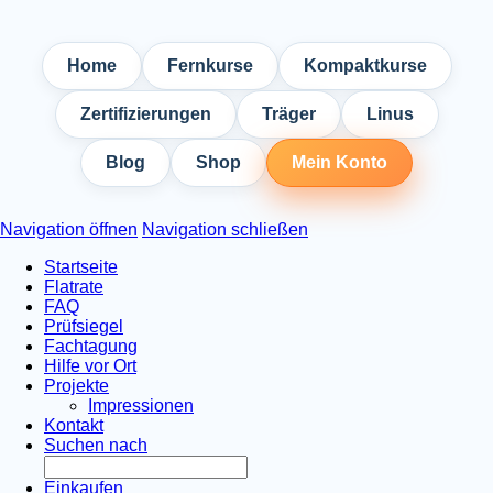
Home
Fernkurse
Kompaktkurse
Zertifizierungen
Träger
Linus
Blog
Shop
Mein Konto
Navigation öffnen
Navigation schließen
Startseite
Flatrate
FAQ
Prüfsiegel
Fachtagung
Hilfe vor Ort
Projekte
Impressionen
Kontakt
Suchen nach
Einkaufen