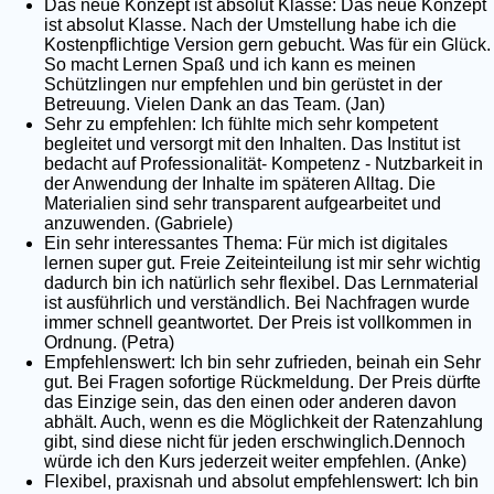
Das neue Konzept ist absolut Klasse: Das neue Konzept
ist absolut Klasse. Nach der Umstellung habe ich die
Kostenpflichtige Version gern gebucht. Was für ein Glück.
So macht Lernen Spaß und ich kann es meinen
Schützlingen nur empfehlen und bin gerüstet in der
Betreuung. Vielen Dank an das Team. (Jan)
Sehr zu empfehlen: Ich fühlte mich sehr kompetent
begleitet und versorgt mit den Inhalten. Das Institut ist
bedacht auf Professionalität- Kompetenz - Nutzbarkeit in
der Anwendung der Inhalte im späteren Alltag. Die
Materialien sind sehr transparent aufgearbeitet und
anzuwenden. (Gabriele)
Ein sehr interessantes Thema: Für mich ist digitales
lernen super gut. Freie Zeiteinteilung ist mir sehr wichtig
dadurch bin ich natürlich sehr flexibel. Das Lernmaterial
ist ausführlich und verständlich. Bei Nachfragen wurde
immer schnell geantwortet. Der Preis ist vollkommen in
Ordnung. (Petra)
Empfehlenswert: Ich bin sehr zufrieden, beinah ein Sehr
gut. Bei Fragen sofortige Rückmeldung. Der Preis dürfte
das Einzige sein, das den einen oder anderen davon
abhält. Auch, wenn es die Möglichkeit der Ratenzahlung
gibt, sind diese nicht für jeden erschwinglich.Dennoch
würde ich den Kurs jederzeit weiter empfehlen. (Anke)
Flexibel, praxisnah und absolut empfehlenswert: Ich bin