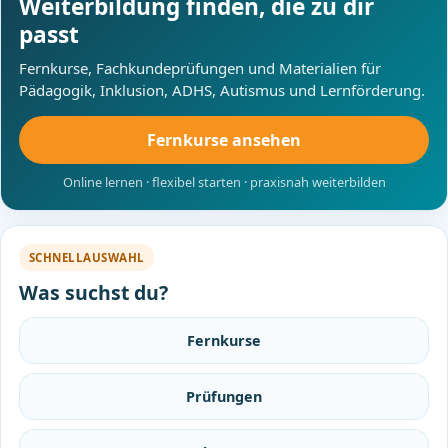
Weiterbildung finden, die zu dir
passt
Fernkurse, Fachkundeprüfungen und Materialien für
Pädagogik, Inklusion, ADHS, Autismus und Lernförderung.
Fernkurse ansehen
Online lernen · flexibel starten · praxisnah weiterbilden
SCHNELLAUSWAHL
Was suchst du?
Fernkurse
Prüfungen