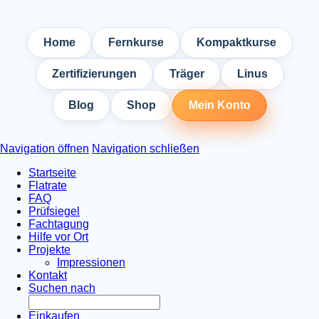
Home
Fernkurse
Kompaktkurse
Zertifizierungen
Träger
Linus
Blog
Shop
Mein Konto
Navigation öffnen
Navigation schließen
Startseite
Flatrate
FAQ
Prüfsiegel
Fachtagung
Hilfe vor Ort
Projekte
Impressionen
Kontakt
Suchen nach
Einkaufen