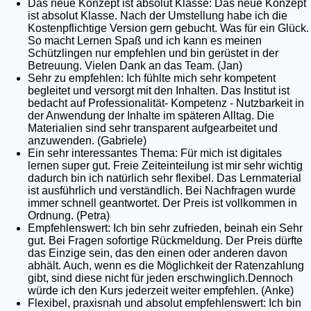
Das neue Konzept ist absolut Klasse: Das neue Konzept
ist absolut Klasse. Nach der Umstellung habe ich die
Kostenpflichtige Version gern gebucht. Was für ein Glück.
So macht Lernen Spaß und ich kann es meinen
Schützlingen nur empfehlen und bin gerüstet in der
Betreuung. Vielen Dank an das Team. (Jan)
Sehr zu empfehlen: Ich fühlte mich sehr kompetent
begleitet und versorgt mit den Inhalten. Das Institut ist
bedacht auf Professionalität- Kompetenz - Nutzbarkeit in
der Anwendung der Inhalte im späteren Alltag. Die
Materialien sind sehr transparent aufgearbeitet und
anzuwenden. (Gabriele)
Ein sehr interessantes Thema: Für mich ist digitales
lernen super gut. Freie Zeiteinteilung ist mir sehr wichtig
dadurch bin ich natürlich sehr flexibel. Das Lernmaterial
ist ausführlich und verständlich. Bei Nachfragen wurde
immer schnell geantwortet. Der Preis ist vollkommen in
Ordnung. (Petra)
Empfehlenswert: Ich bin sehr zufrieden, beinah ein Sehr
gut. Bei Fragen sofortige Rückmeldung. Der Preis dürfte
das Einzige sein, das den einen oder anderen davon
abhält. Auch, wenn es die Möglichkeit der Ratenzahlung
gibt, sind diese nicht für jeden erschwinglich.Dennoch
würde ich den Kurs jederzeit weiter empfehlen. (Anke)
Flexibel, praxisnah und absolut empfehlenswert: Ich bin