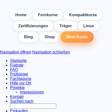
Home
Fernkurse
Kompaktkurse
Zertifizierungen
Träger
Linus
Blog
Shop
Mein Konto
Navigation öffnen
Navigation schließen
Startseite
Flatrate
FAQ
Prüfsiegel
Fachtagung
Hilfe vor Ort
Projekte
Impressionen
Kontakt
Suchen nach
Einkaufen