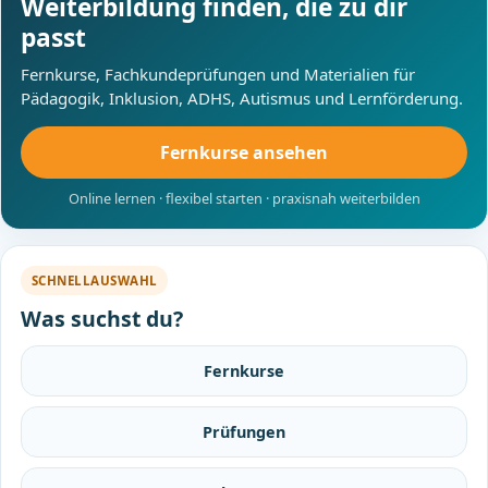
Weiterbildung finden, die zu dir
passt
Fernkurse, Fachkundeprüfungen und Materialien für
Pädagogik, Inklusion, ADHS, Autismus und Lernförderung.
Fernkurse ansehen
Online lernen · flexibel starten · praxisnah weiterbilden
SCHNELLAUSWAHL
Was suchst du?
Fernkurse
Prüfungen