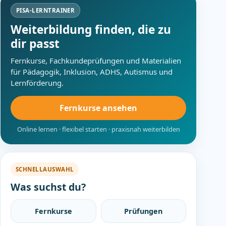
PISA-LERNTRAINER
Weiterbildung finden, die zu
dir passt
Fernkurse, Fachkundeprüfungen und Materialien
für Pädagogik, Inklusion, ADHS, Autismus und
Lernförderung.
Fernkurse ansehen
Online lernen · flexibel starten · praxisnah weiterbilden
SCHNELLAUSWAHL
Was suchst du?
Fernkurse
Prüfungen