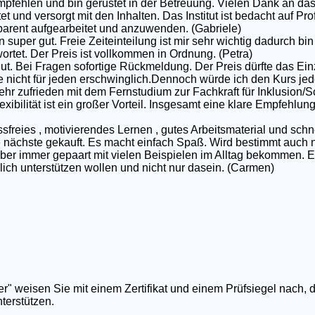
pfehlen und bin gerüstet in der Betreuung. Vielen Dank an das
et und versorgt mit den Inhalten. Das Institut ist bedacht auf P
nsparent aufgearbeitet und anzuwenden. (Gabriele)
 super gut. Freie Zeiteinteilung ist mir sehr wichtig dadurch bin 
rtet. Der Preis ist vollkommen in Ordnung. (Petra)
gut. Bei Fragen sofortige Rückmeldung. Der Preis dürfte das Ei
e nicht für jeden erschwinglich.Dennoch würde ich den Kurs jed
ehr zufrieden mit dem Fernstudium zur Fachkraft für Inklusion/S
exibilität ist ein großer Vorteil. Insgesamt eine klare Empfehlun
ssfreies , motivierendes Lernen , gutes Arbeitsmaterial und schn
nächste gekauft. Es macht einfach Spaß. Wird bestimmt auch nic
 aber immer gepaart mit vielen Beispielen im Alltag bekommen. E
rklich unterstützen wollen und nicht nur dasein. (Carmen)
er" weisen Sie mit einem Zertifikat und einem Prüfsiegel nach, 
terstützen.