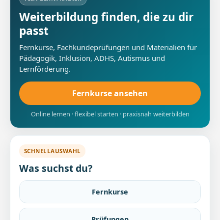
Weiterbildung finden, die zu dir
passt
Fernkurse, Fachkundeprüfungen und Materialien für
Pädagogik, Inklusion, ADHS, Autismus und
Lernförderung.
Fernkurse ansehen
Online lernen · flexibel starten · praxisnah weiterbilden
SCHNELLAUSWAHL
Was suchst du?
Fernkurse
Prüfungen