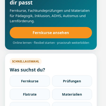
dir passt
Fernkurse, Fachkundeprüfungen und Materialien
für Pädagogik, Inklusion, ADHS, Autismus und
Lernförderung.
Fernkurse ansehen
Online lernen · flexibel starten · praxisnah weiterbilden
SCHNELLAUSWAHL
Was suchst du?
Fernkurse
Prüfungen
Flatrate
Materialien