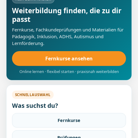
Weiterbildung finden, die zu dir
passt
Fernkurse, Fachkundeprüfungen und Materialien für
Pädagogik, Inklusion, ADHS, Autismus und
Lernförderung.
Fernkurse ansehen
Online lernen · flexibel starten · praxisnah weiterbilden
SCHNELLAUSWAHL
Was suchst du?
Fernkurse
Prüfungen