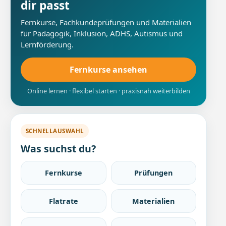
dir passt
Fernkurse, Fachkundeprüfungen und Materialien
für Pädagogik, Inklusion, ADHS, Autismus und
Lernförderung.
Fernkurse ansehen
Online lernen · flexibel starten · praxisnah weiterbilden
SCHNELLAUSWAHL
Was suchst du?
Fernkurse
Prüfungen
Flatrate
Materialien