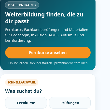
PISA-LERNTRAINER
Weiterbildung finden, die zu
dir passt
Fernkurse, Fachkundeprüfungen und Materialien
für Pädagogik, Inklusion, ADHS, Autismus und
Lernförderung.
Fernkurse ansehen
Online lernen · flexibel starten · praxisnah weiterbilden
SCHNELLAUSWAHL
Was suchst du?
Fernkurse
Prüfungen