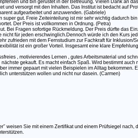
pfehlen und bin gerüstet in der Betreuung. Vielen Dank an das
et und versorgt mit den Inhalten. Das Institut ist bedacht auf P
nsparent aufgearbeitet und anzuwenden. (Gabriele)
 super gut. Freie Zeiteinteilung ist mir sehr wichtig dadurch bin 
rtet. Der Preis ist vollkommen in Ordnung. (Petra)
gut. Bei Fragen sofortige Rückmeldung. Der Preis dürfte das Ei
e nicht für jeden erschwinglich.Dennoch würde ich den Kurs jed
ehr zufrieden mit dem Fernstudium zur Fachkraft für Inklusion/S
exibilität ist ein großer Vorteil. Insgesamt eine klare Empfehlun
ssfreies , motivierendes Lernen , gutes Arbeitsmaterial und schn
nächste gekauft. Es macht einfach Spaß. Wird bestimmt auch nic
 aber immer gepaart mit vielen Beispielen im Alltag bekommen. E
rklich unterstützen wollen und nicht nur dasein. (Carmen)
er" weisen Sie mit einem Zertifikat und einem Prüfsiegel nach, 
terstützen.