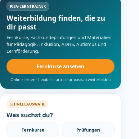
PISA-LERNTRAINER
Weiterbildung finden, die zu
dir passt
Fernkurse, Fachkundeprüfungen und Materialien
für Pädagogik, Inklusion, ADHS, Autismus und
Lernförderung.
Fernkurse ansehen
Online lernen · flexibel starten · praxisnah weiterbilden
SCHNELLAUSWAHL
Was suchst du?
Fernkurse
Prüfungen