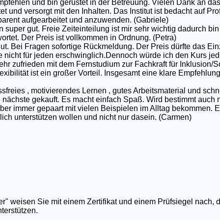
pfehlen und bin gerüstet in der Betreuung. Vielen Dank an das
et und versorgt mit den Inhalten. Das Institut ist bedacht auf P
nsparent aufgearbeitet und anzuwenden. (Gabriele)
 super gut. Freie Zeiteinteilung ist mir sehr wichtig dadurch bin 
rtet. Der Preis ist vollkommen in Ordnung. (Petra)
gut. Bei Fragen sofortige Rückmeldung. Der Preis dürfte das Ei
e nicht für jeden erschwinglich.Dennoch würde ich den Kurs jed
ehr zufrieden mit dem Fernstudium zur Fachkraft für Inklusion/S
exibilität ist ein großer Vorteil. Insgesamt eine klare Empfehlun
ssfreies , motivierendes Lernen , gutes Arbeitsmaterial und schn
nächste gekauft. Es macht einfach Spaß. Wird bestimmt auch nic
 aber immer gepaart mit vielen Beispielen im Alltag bekommen. E
rklich unterstützen wollen und nicht nur dasein. (Carmen)
er" weisen Sie mit einem Zertifikat und einem Prüfsiegel nach, 
terstützen.