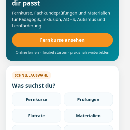
dir passt
Fernkurse, Fachkundeprüfungen und Materialien
für Pädagogik, Inklusion, ADHS, Autismus und
Lernförderung.
Fernkurse ansehen
Online lernen · flexibel starten · praxisnah weiterbilden
SCHNELLAUSWAHL
Was suchst du?
Fernkurse
Prüfungen
Flatrate
Materialien